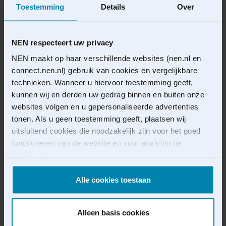
Toestemming
Details
Over
De publieke consultatie voor NEN 7520-1 over
autorisatieafspraken bij elektronische
gegevensuitwisseling in de zorg is gestart. De norm
NEN respecteert uw privacy
beschrijft hoe partijen in de zorg samen afspraken
kunnen maken en beheren over wie, onder welke
NEN maakt op haar verschillende websites (nen.nl en
voorwaarden, toegang krijgt tot medische gegevens bij
connect.nen.nl) gebruik van cookies en vergelijkbare
transmurale gegevensuitwisseling. NEN 7520-1 is
technieken. Wanneer u hiervoor toestemming geeft,
ontwikkeld binnen het programma NEN-EGIZ en sluit
kunnen wij en derden uw gedrag binnen en buiten onze
aan op …
Lees meer
websites volgen en u gepersonaliseerde advertenties
tonen. Als u geen toestemming geeft, plaatsen wij
uitsluitend cookies die noodzakelijk zijn voor het goed
functioneren van de website en voor analytische
doeleinden.
U kunt uw toestemming voor het gebruik van cookies op
Alle cookies toestaan
ieder moment intrekken via de cookieverklaring
onder
‘Instemming intrekken en/of veranderen’
.
Alleen basis cookies