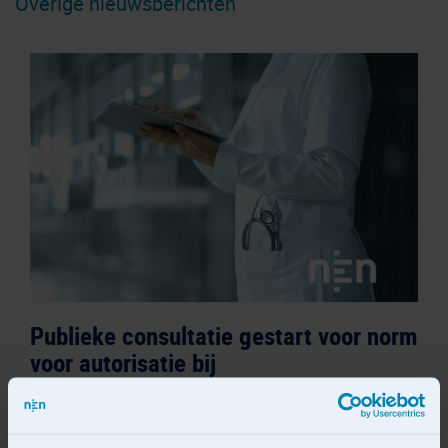
Overige nieuwsberichten
Publieke consultatie gestart voor norm
voor autorisatie bij
gegevensuitwisseling in de zorg
7 juli 2026