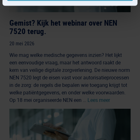
Voor verwerkingen die zijn gebaseerd op een
gerechtvaardigd belang kunt u bezwaar maken via
privacy@nen.nl
Gemist? Kijk het webinar over NEN
7520 terug.
Meer informatie vindt u in onze
privacyverklaring
en in
onze
cookieverklaring
.
20 mei 2026
Wie mag welke medische gegevens inzien? Het lijkt
een eenvoudige vraag, maar het antwoord raakt de
kern van veilige digitale zorgverlening. De nieuwe norm
NEN 7520 legt de eisen vast voor autorisatieprocessen
in de zorg: de regels die bepalen wie toegang krijgt tot
welke patiëntgegevens, en onder welke voorwaarden.
Op 18 mei organiseerde NEN een …
Lees meer