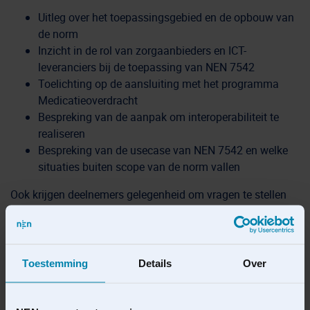
Uitleg over het toepassingsgebied en de opbouw van
de norm
Inzicht in de rol van zorgaanbieders en ICT-
leveranciers bij de toepassing van NEN 7542
Toelichting op de aansluiting met het programma
Medicatieoverdracht
Bespreking van de aanpak om interoperabiliteit te
realiseren
Bespreking van de usecase van NEN 7542 en welke
situaties buiten scope van de norm vallen
Ook krijgen deelnemers gelegenheid om vragen te stellen
aan de experts, beleidsmakers en schrijvers van de norm.
De kennissessie
is echt een must-see voor iedereen die
betrokken is bij de uitwisseling van medicatiegegevens!”
Toestemming
Details
Over
Bij deze genoteerd!
Aanmelden voor de kennissessie