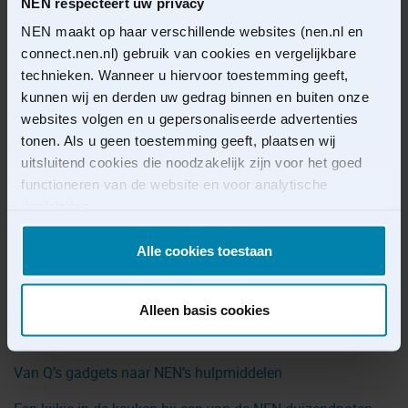
NEN respecteert uw privacy
Medicatiegegevens
NEN maakt op haar verschillende websites (nen.nl en
connect.nen.nl) gebruik van cookies en vergelijkbare
technieken. Wanneer u hiervoor toestemming geeft,
kunnen wij en derden uw gedrag binnen en buiten onze
websites volgen en u gepersonaliseerde advertenties
Lees hier ook de andere kijkjes in de
tonen. Als u geen toestemming geeft, plaatsen wij
keuken terug
uitsluitend cookies die noodzakelijk zijn voor het goed
functioneren van de website en voor analytische
NEN 7541: Waarom deze norm twee keer de keuken uitgaat
doeleinden.
Samen werken aan samenhang
U kunt uw toestemming voor het gebruik van cookies op
Alle cookies toestaan
Hoe NEN werkt aan toekomstbestendige zorg
ieder moment intrekken via de cookieverklaring
onder
‘Instemming intrekken en/of veranderen’
.
It Kin Net – het belang van communicatie binnen EGIZ
Alleen basis cookies
EGIZ is niet sexy, maar wel spannend
Voor verwerkingen die zijn gebaseerd op een
gerechtvaardigd belang kunt u bezwaar maken via
Van Q’s gadgets naar NEN’s hulpmiddelen
privacy@nen.nl