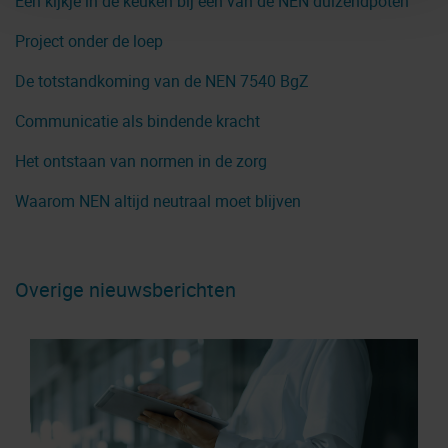
Een kijkje in de keuken bij een van de NEN duizendpoten
Meer informatie vindt u in onze
privacyverklaring
en in
Project onder de loep
onze
cookieverklaring
.
De totstandkoming van de NEN 7540 BgZ
Communicatie als bindende kracht
Het ontstaan van normen in de zorg
Waarom NEN altijd neutraal moet blijven
Overige nieuwsberichten