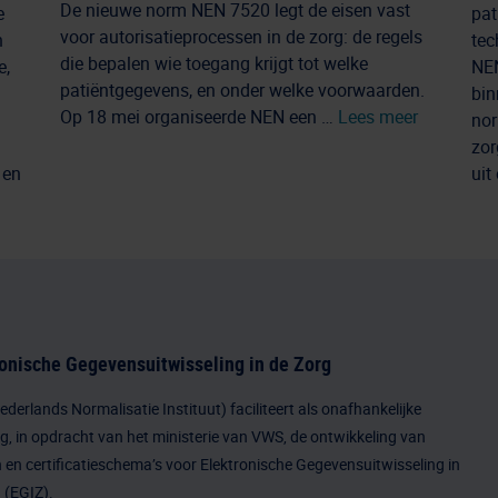
De nieuwe norm NEN 7520 legt de eisen vast
e
pat
voor autorisatieprocessen in de zorg: de regels
n
tec
die bepalen wie toegang krijgt tot welke
e,
NEN
patiëntgegevens, en onder welke voorwaarden.
bin
Op 18 mei organiseerde NEN een …
Lees meer
nor
zor
 en
uit
onische Gegevensuitwisseling in de Zorg
derlands Normalisatie Instituut) faciliteert als onafhankelijke
ng, in opdracht van het ministerie van VWS, de ontwikkeling van
en certificatieschema’s voor Elektronische Gegevensuitwisseling in
 (EGIZ).