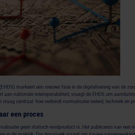
HDS) markeert een nieuwe fase in de digitalisering van de zor
kt aan nationale interoperabiliteit, vraagt de EHDS om aansluiti
vraag centraal: hoe verbindt normalisatie beleid, techniek en 
aar een proces
malisatie geen statisch eindproduct is. Het publiceren van een n
ellen in de praktijk. Die dynamiek vraagt om nauwe samenwerking