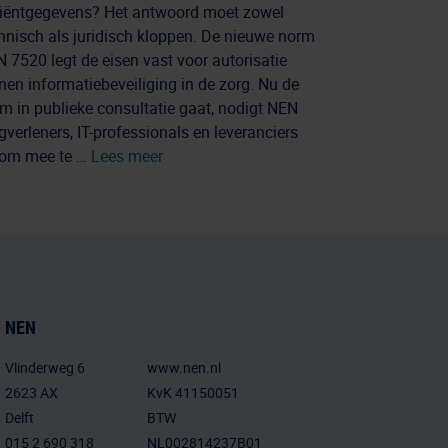
iëntgegevens? Het antwoord moet zowel
hnisch als juridisch kloppen. De nieuwe norm
 7520 legt de eisen vast voor autorisatie
nen informatiebeveiliging in de zorg. Nu de
m in publieke consultatie gaat, nodigt NEN
gverleners, IT-professionals en leveranciers
 om mee te …
Lees meer
NEN
Vlinderweg 6
www.nen.nl
2623 AX
KvK 41150051
Delft
BTW
015 2 690 318
NL002814237B01