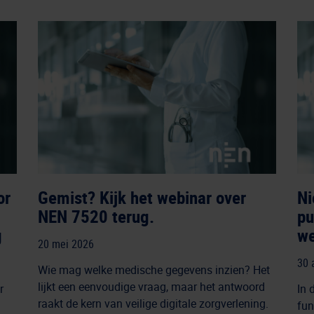
or
Gemist? Kijk het webinar over
Ni
NEN 7520 terug.
pu
g
we
20 mei 2026
30 
Wie mag welke medische gegevens inzien? Het
lijkt een eenvoudige vraag, maar het antwoord
r
In 
raakt de kern van veilige digitale zorgverlening.
fun