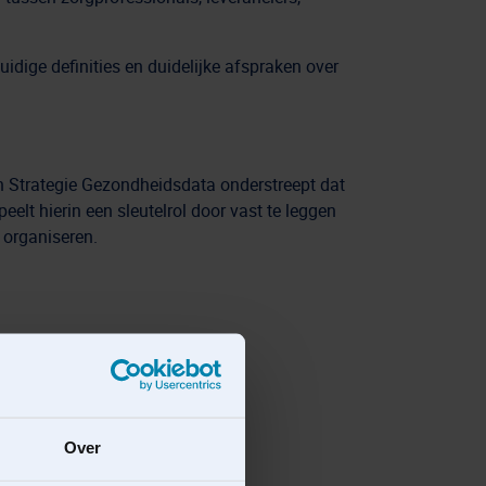
dige definities en duidelijke afspraken over
n Strategie Gezondheidsdata onderstreept dat
elt hierin een sleutelrol door vast te leggen
 organiseren.
Over