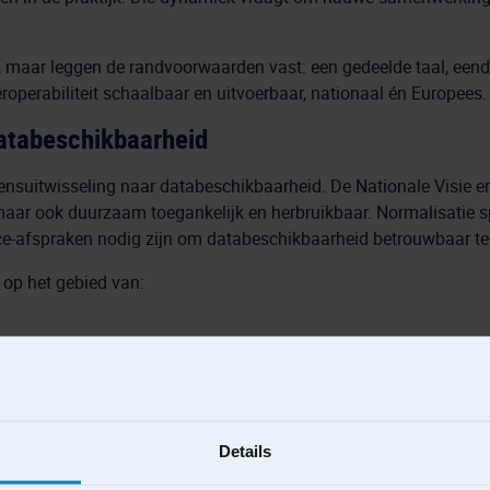
maar leggen de randvoorwaarden vast: een gedeelde taal, eendui
operabiliteit schaalbaar en uitvoerbaar, nationaal én Europees.
atabeschikbaarheid
ensuitwisseling naar databeschikbaarheid. De Nationale Visie e
aar ook duurzaam toegankelijk en herbruikbaar. Normalisatie spe
nce-afspraken nodig zijn om databeschikbaarheid betrouwbaar te
op het gebied van:
Details
datagebruik.