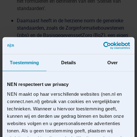
het formuleren en definieren van een ‘Stelsel van
standaarden’.
Daarnaast heeft in de herziene norm de generieke
standaarden, zoals de Zorginformatiebouwstenen
(zibs) en de BasisgegevenssetZorg (BgZ), een eigen
plaats gekregen.
Een belangrijk kenmerk van NEN7522 is het denken in
rollen, dit onderwerp is gehandhaafd en verder
Toestemming
Details
Over
aangevuld en verduidelijkt. Dit uit zich onderandere
door de introductie van de rol van eindgebruiker in de
norm. Met een eindgebruiker wordt bijvoorbeeld een
NEN respecteert uw privacy
zorgverlener bedoeld, die in de praktijk, als
NEN maakt op haar verschillende websites (nen.nl en
ervaringsdeskundige, de gevolgen van het toepassen
connect.nen.nl) gebruik van cookies en vergelijkbare
van standaarden in systemen ervaart.
technieken. Wanneer u hiervoor toestemming geeft,
kunnen wij en derden uw gedrag binnen en buiten onze
In de herziene norm is een evenwicht bereikt tussen
websites volgen en u gepersonaliseerde advertenties
de eisen die gesteld worden aan het beheren van
tonen. Als u geen toestemming geeft, plaatsen wij
individuele standaarden en aan het beheer van een