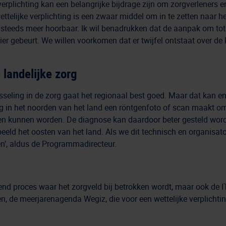
e verplichting kan een belangrijke bijdrage zijn om zorgverlener
ttelijke verplichting is een zwaar middel om in te zetten naar h
 steeds meer hoorbaar. Ik wil benadrukken dat de aanpak om tot 
ier gebeurt. We willen voorkomen dat er twijfel ontstaat over d
 landelijke zorg
seling in de zorg gaat het regionaal best goed. Maar dat kan en
oog in het noorden van het land een röntgenfoto of scan maakt om
en kunnen worden. De diagnose kan daardoor beter gesteld worden
eeld het oosten van het land. Als we dit technisch en organisator
en’, aldus de Programmadirecteur.
d proces waar het zorgveld bij betrokken wordt, maar ook de IT-l
gen, de meerjarenagenda Wegiz, die voor een wettelijke verplicht