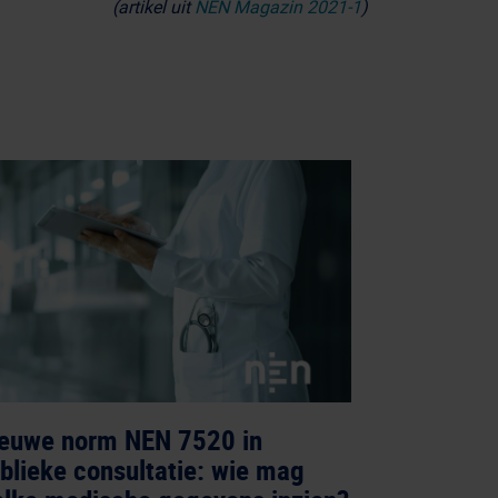
(artikel uit
NEN Magazin 2021-1
)
euwe norm NEN 7520 in
blieke consultatie: wie mag