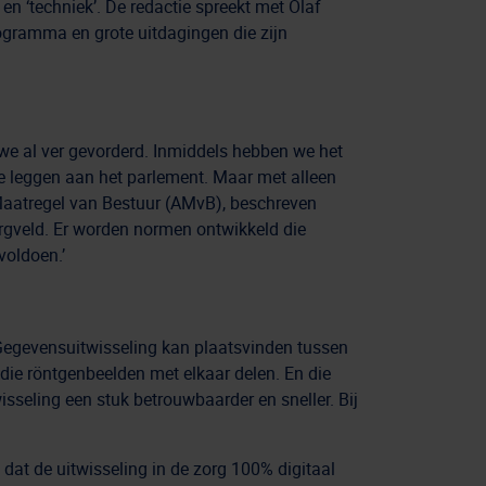
en ‘techniek’. De redactie spreekt met Olaf
ogramma en grote uitdagingen die zijn
we al ver gevorderd. Inmiddels hebben we het
e leggen aan het parlement. Maar met alleen
e Maatregel van Bestuur (AMvB), beschreven
orgveld. Er worden normen ontwikkeld die
voldoen.’
 ‘Gegevensuitwisseling kan plaatsvinden tussen
die röntgenbeelden met elkaar delen. En die
sseling een stuk betrouwbaarder en sneller. Bij
s dat de uitwisseling in de zorg 100% digitaal