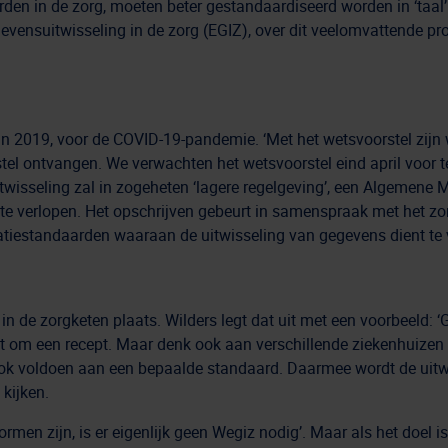
en in de zorg, moeten beter gestandaardiseerd worden in ‘taal’ 
evensuitwisseling in de zorg (EGIZ), over dit veelomvattende pr
in 2019, voor de COVID-19-pandemie. ‘Met het wetsvoorstel zijn 
tel ontvangen. We verwachten het wetsvoorstel eind april voor t
uitwisseling zal in zogeheten ‘lagere regelgeving’, een Algemen
 te verlopen. Het opschrijven gebeurt in samenspraak met het z
atiestandaarden waaraan de uitwisseling van gegevens dient te 
 in de zorgketen plaats. Wilders legt dat uit met een voorbeeld:
t om een recept. Maar denk ook aan verschillende ziekenhuizen 
ook voldoen aan een bepaalde standaard. Daarmee wordt de uitwi
kijken.
rmen zijn, is er eigenlijk geen Wegiz nodig’. Maar als het doel i