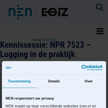
Door
patricia
Kennissessie: NPR 7523 –
Logging in de praktijk
11 juni 2025
Toestemming
Details
Over
NEN respecteert uw privacy
NEN maakt op haar verschillende websites (nen.nl en